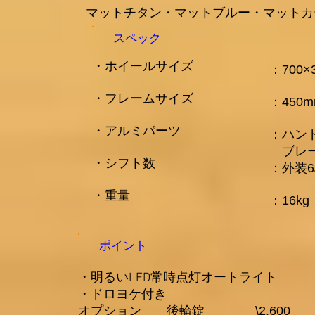
マットチタン・マットブルー・マットカ
スペック
​・ホイールサイズ
​：700
・フレームサイズ
：450
・アルミパーツ
：ハン
​ ブ
・シフト数
：外装
​・重量
​：16kg
ポイント
・明るいLED常時点灯オートライト
・ドロヨケ付き
オプション 後輪錠 \2,600