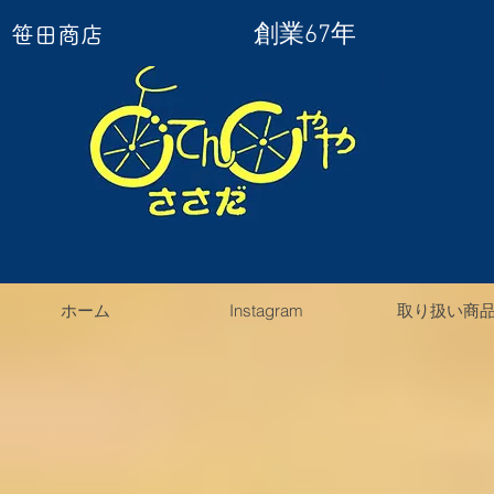
創業67年
笹田商店
ホーム
Instagram
取り扱い商