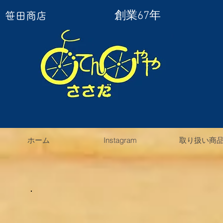
創業67年
笹田商店
ホーム
Instagram
取り扱い商